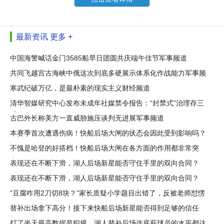
最新资讯
更多 +
中国海警喊话金门3585船早日团圆共庆端午佳节军事频道
共同飞越宫古海峡中俄这次到底多硬展示体系化作战能力军事频
道
寒武纪破万亿，是最朴素的现实主义财经频道
清华智媒研究中心发布未成年社媒禁令报告：“封禁式”治理存三
重结
古巴外长称美方一直威胁施压谈判无进展军事频道
本赛季首次遭遇伤病！快船后场大闸的状态会因此受到影响吗？
不愧是哈登的好搭档！快船后场大闸在各方面的作用都非常突
出？
表现还在不断下滑，湖人后场新星能否守住手里的双向合同？
表现还在不断下滑，湖人后场新星能否守住手里的双向合同？
“豆腐咋用2刀切8块？”家长质疑小学题目出错了，反被老师怼愣
住
替补出场拿下高分！接下来快船后场新星能否得到足够的信任
呢？
打了半天最高数据是犯规，湖人替补后场连底薪球员的水平都达