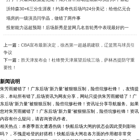
不到
沃特森30+6三分生涯夜！约基奇伤后场均24分美记：给他亿元合
同
塌房的一级演员闫学晶，做错了两件事
投射能力远超预期！后场新秀是篮网几名首轮秀中表现最好的一
位了
上一篇：
CBA宣布最新决定，徐杰第一超越易建联，辽篮黑马球员引
争议
下一篇：
胜天津发布会！杜锋赞天津展望后续三场，萨林杰提防守重
要性！
新闻说明
朱芳雨赌错了！广东后场“新力量”被狠狠压制，险些坑惨杜锋！，友情提
示，本站所有错了,后场资讯为网友分享，网站只提供朱芳雨赌错了！广
东后场“新力量”被狠狠压制，险些坑惨杜锋！资讯址分享导航服务。如果
您对朱芳雨赌错了！广东后场“新力量”被狠狠压制，险些坑惨杜锋！资讯
内容有什么疑问，请咨询资讯作者。
相关热点：本赛季首次遭遇伤病！快船后场大闸的状态会因此受到影响
吗？，不愧是哈登的好搭档！快船后场大闸在各方面的作用都非常突