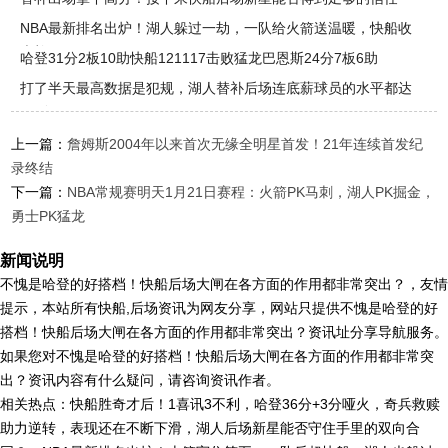
呢？
NBA最新排名出炉！湖人躲过一劫，一队给火箭送温暖，快船收
大礼
哈登31分2板10助快船121117击败猛龙巴恩斯24分7板6助
打了半天最高数据是犯规，湖人替补后场连底薪球员的水平都达
不到
上一篇：
詹姆斯2004年以来首次无缘全明星首发！21年连续首发纪
录终结
下一篇：
NBA常规赛明天1月21日赛程：火箭PK马刺，湖人PK掘金，
勇士PK猛龙
新闻说明
不愧是哈登的好搭档！快船后场大闸在各方面的作用都非常突出？，友情
提示，本站所有快船,后场资讯为网友分享，网站只提供不愧是哈登的好
搭档！快船后场大闸在各方面的作用都非常突出？资讯址分享导航服务。
如果您对不愧是哈登的好搭档！快船后场大闸在各方面的作用都非常突
出？资讯内容有什么疑问，请咨询资讯作者。
相关热点：快船胜奇才后！1喜讯3不利，哈登36分+3分哑火，奇兵救赎
助力逆转，表现还在不断下滑，湖人后场新星能否守住手里的双向合