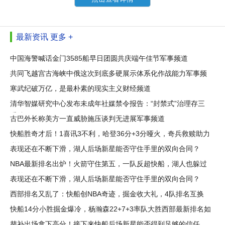
最新资讯
更多 +
中国海警喊话金门3585船早日团圆共庆端午佳节军事频道
共同飞越宫古海峡中俄这次到底多硬展示体系化作战能力军事频
道
寒武纪破万亿，是最朴素的现实主义财经频道
清华智媒研究中心发布未成年社媒禁令报告：“封禁式”治理存三
重结
古巴外长称美方一直威胁施压谈判无进展军事频道
快船胜奇才后！1喜讯3不利，哈登36分+3分哑火，奇兵救赎助力
逆转
表现还在不断下滑，湖人后场新星能否守住手里的双向合同？
NBA最新排名出炉！火箭守住第五，一队反超快船，湖人也躲过
一劫
表现还在不断下滑，湖人后场新星能否守住手里的双向合同？
西部排名又乱了：快船创NBA奇迹，掘金收大礼，4队排名互换
快船14分小胜掘金爆冷，杨瀚森22+7+3率队大胜西部最新排名如
下
替补出场拿下高分！接下来快船后场新星能否得到足够的信任