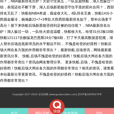
同？，NBA最新排名出炉！火箭守住第五，一队反超快船，湖人也躲过一
劫，表现还在不断下滑，湖人后场新星能否守住手里的双向合同？，西部
排名又乱了：快船创NBA奇迹，掘金收大礼，4队排名互换，快船14分小
胜掘金爆冷，杨瀚森22+7+3率队大胜西部最新排名如下，替补出场拿下
高分！接下来快船后场新星能否得到足够的信任呢？，NBA最新排名出
炉！湖人躲过一劫，一队给火箭送温暖，快船收大礼，哈登31分2板10助
快船121117击败猛龙巴恩斯24分7板6助，打了半天最高数据是犯规，湖
人替补后场连底薪球员的水平都达不到，.不愧是哈登的好搭档！快船后
场大闸在各方面的作用都非常突出？，最新快船,后场资讯，网络最新最
新资讯分享。 快船,后场不愧是哈登的好搭档！快船后场大闸在各方面的
作用都非常突出？资讯由网友整理分享。 更多快船,后场，不愧是哈登的
好搭档！快船后场大闸在各方面的作用都非常突出？相关的资讯，请查看
本站最新分享更新资讯。不愧是哈登的好搭档！快船后场大闸在各方面的
作用都非常突出？
Copyright 2017-2019 古玩词典 (www.guwancidian.com) 京ICP备18059478号
快搜
首页
网站导航
快速搜索
顶部