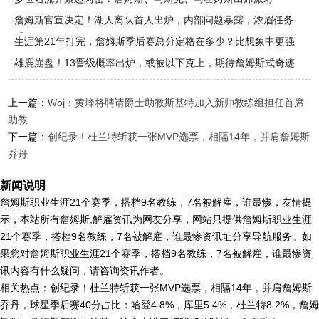
詹姆斯官宣决定！湖人离队首人出炉，内部问题暴露，浓眉任务
重
生涯第21年打完，詹姆斯季后赛总分定格在多少？比想象中更强
雄鹿崩盘！13晋级概率出炉，或被以下克上，期待詹姆斯式奇迹
上一篇：
Woj：黄蜂将聘请爵士助教斯基特加入新帅教练组担任首席
助教
下一篇：
创纪录！杜兰特斩获一张MVP选票，相隔14年，并肩詹姆斯
乔丹
新闻说明
詹姆斯职业生涯21个赛季，搭档9名教练，7名被解雇，谁最惨，友情提
示，本站所有詹姆斯,解雇资讯为网友分享，网站只提供詹姆斯职业生涯
21个赛季，搭档9名教练，7名被解雇，谁最惨资讯址分享导航服务。如
果您对詹姆斯职业生涯21个赛季，搭档9名教练，7名被解雇，谁最惨资
讯内容有什么疑问，请咨询资讯作者。
相关热点：创纪录！杜兰特斩获一张MVP选票，相隔14年，并肩詹姆斯
乔丹，球星季后赛40分占比：哈登4.8%，库里5.4%，杜兰特8.2%，詹姆