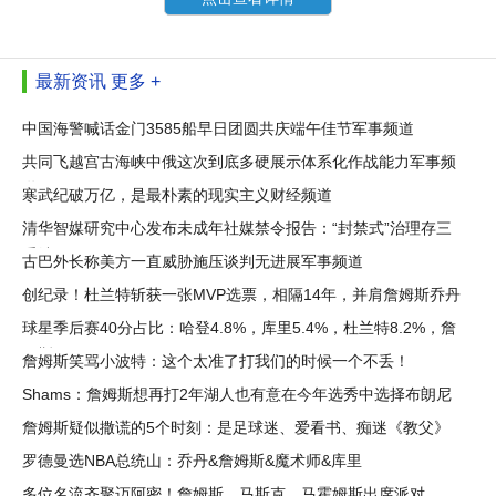
最新资讯
更多 +
中国海警喊话金门3585船早日团圆共庆端午佳节军事频道
共同飞越宫古海峡中俄这次到底多硬展示体系化作战能力军事频
道
寒武纪破万亿，是最朴素的现实主义财经频道
清华智媒研究中心发布未成年社媒禁令报告：“封禁式”治理存三
重结
古巴外长称美方一直威胁施压谈判无进展军事频道
创纪录！杜兰特斩获一张MVP选票，相隔14年，并肩詹姆斯乔丹
球星季后赛40分占比：哈登4.8%，库里5.4%，杜兰特8.2%，詹
姆斯呢
詹姆斯笑骂小波特：这个太准了打我们的时候一个不丢！
Shams：詹姆斯想再打2年湖人也有意在今年选秀中选择布朗尼
詹姆斯疑似撒谎的5个时刻：是足球迷、爱看书、痴迷《教父》
罗德曼选NBA总统山：乔丹&詹姆斯&魔术师&库里
多位名流齐聚迈阿密！詹姆斯、马斯克、马霍姆斯出席派对